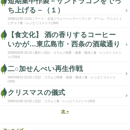
短期集中作製－サンドラゴンをでっ
ち上げる－（１）
2008/11/30 13:51
アート・文化
ウォーハンマー
マンガ・ゲーム・アニメ
ミ
ニチャ
食・レシピ
コメント(284)
【食文化】 酒の香りするコーヒー
いかが…東広島市・西条の酒蔵通り
2008/03/29 18:15
旅行
日記・コラム
特産・温泉・観光
食・レシピ
コメン
ト(7293)
二○加せんべい再生作戦
2007/09/13 22:02
日記・コラム
特産・温泉・観光
食・レシピ
コメント
(392)
クリスマスの儀式
2005/12/26 12:02
日記・コラム
食・レシピ
コメント(253)
次
»