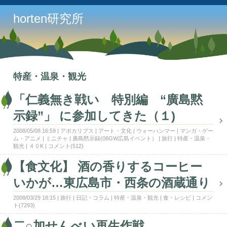
horten研究所
特産・温泉・観光
「仁義無き戦い 特別編 “廣島黙
示録”」 に参加してきた（１)
2008/05/08 16:59
アポカリプス
アート・文化
ウォーハンマー
マンガ・ゲー
ム・アニメ
ミニチャ
廣島黙示録(08GW広島イベント）
旅行
特産・温泉・
観光
４０K
コメント(512)
【食文化】 酒の香りするコーヒー
いかが…東広島市・西条の酒蔵通り
2008/03/29 18:15
旅行
日記・コラム
特産・温泉・観光
食・レシピ
コメン
ト(7293)
二○加せんべい再生作戦