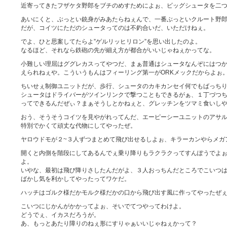
近寄ってきたフザケタ野郎をブチのめすためによぉ、ビッグシュータを二
あいにくと、ぶっとい銃身がみあたらねぇんで、一番ぶっといクルート野
だが、コイツにただのシュータってのは不釣合いだ、いただけねぇ。
でよ、ひと思案してたらよ”ゲルリッヒリロン”を思い出したのよ。
なるほど、それなら鉄砲の先が細え方が都合がいいじゃねぇかってな。
小難しい理屈はググレカスってやつだ、まぁ普通はシュータなんぞにはつ
えられねぇや。こういうもんはフィーリング第一がORKメックだからよぉ
ちいせぇ制御ユニットだが、歩行、シュータのカキカンセイ何でもばっち
シュータはドライバーがツインリンクで撃つこともできるがぁ、１丁づつ
ってできるんだぜぃ？まぁそうしとかねぇと、グレッチンをツマミ食いし
おう、そうそうコイツを見やがれってんだ、エーピーシーユニットのアサ
特別でかくて頑丈な代物にしてやったぜ。
ヤロウドモが２~３人ずつまとめて飛び出せるしよぉ、キラーカンやらメガ
開くと内側を階段にしてあるんでぇ乗り降りもラクラクってすんぽうでよ
よ。
いやな、最初は飛び降りさしたんだがよ、３人おっちんだところでこいつ
ばかし気を利かしてやったってワケだ。
ハッチはゴルク様だかモルク様だかの口から飛び出す風に作ってやったぜ
こいつにじかんがかかってよぉ、そいでてつやってわけよ。
どうでぇ、イカスだろうが。
あ、もっとあたり障りのねぇ形にすりゃぁいいじゃねぇかって？