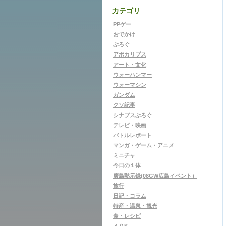
カテゴリ
PPゲー
おでかけ
ぶろぐ
アポカリプス
アート・文化
ウォーハンマー
ウォーマシン
ガンダム
クソ記事
シナプスぶろぐ
テレビ・映画
バトルレポート
マンガ・ゲーム・アニメ
ミニチャ
今日の１体
廣島黙示録(08GW広島イベント）
旅行
日記・コラム
特産・温泉・観光
食・レシピ