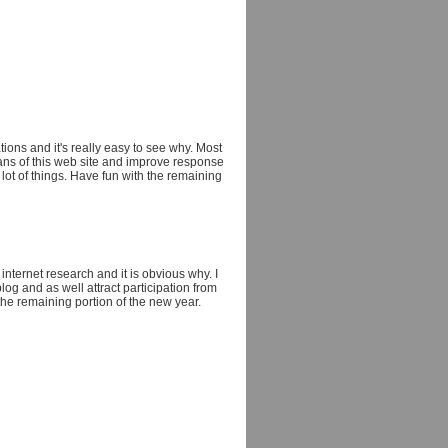
ons and it's really easy to see why. Most
ns of this web site and improve response
lot of things. Have fun with the remaining
internet research and it is obvious why. I
log and as well attract participation from
the remaining portion of the new year.