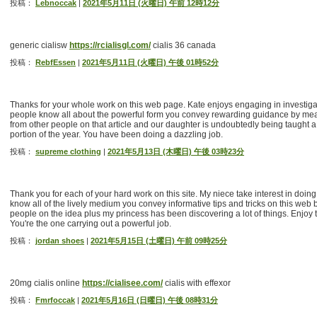
投稿：
Lebnoccak
|
2021年5月11日 (火曜日) 午前 12時12分
generic cialisw
https://rcialisgl.com/
cialis 36 canada
投稿：
RebfEssen
|
2021年5月11日 (火曜日) 午後 01時52分
Thanks for your whole work on this web page. Kate enjoys engaging in investigati
people know all about the powerful form you convey rewarding guidance by mea
from other people on that article and our daughter is undoubtedly being taught a 
portion of the year. You have been doing a dazzling job.
投稿：
supreme clothing
|
2021年5月13日 (木曜日) 午後 03時23分
Thank you for each of your hard work on this site. My niece take interest in doing 
know all of the lively medium you convey informative tips and tricks on this web b
people on the idea plus my princess has been discovering a lot of things. Enjoy 
You're the one carrying out a powerful job.
投稿：
jordan shoes
|
2021年5月15日 (土曜日) 午前 09時25分
20mg cialis online
https://cialisee.com/
cialis with effexor
投稿：
Fmrfoccak
|
2021年5月16日 (日曜日) 午後 08時31分