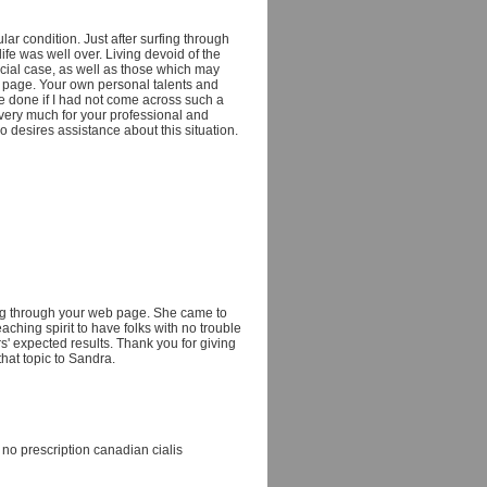
ular condition. Just after surfing through
fe was well over. Living devoid of the
ucial case, as well as those which may
b page. Your own personal talents and
ve done if I had not come across such a
t very much for your professional and
o desires assistance about this situation.
ing through your web page. She came to
aching spirit to have folks with no trouble
s' expected results. Thank you for giving
hat topic to Sandra.
 no prescription canadian cialis