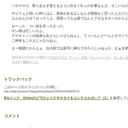
バカヤロウ、取りあえず使えるように作るぐれぇの仕事なんざ、そこいら
やりてぇと閃いた時にはよ、意味があるなしなんざ関係なく思ったとおりに
もんなんだぜ？おぅそうよ、理屈ってなぁ後でなんとでもなるモンだから
おーっと、つい油を売っちまった。
オレ様は忙しいのよ。
デスキャノンの砲身もあさらにゃならねぇし、てっぺんにどーんとオマツ
ご神体もこさえにゃならねぇ。
まー順調だからよぉ、次の戦では派手に暴れてやろうじゃねぇか、なぁ兄
2007年12月12日 (水曜日)
アポカリプス
,
アート・文化
,
ウォーハンマー
,
マンガ・
４０K
|
個別ページ
トラックバック
このページのトラックバックURL：
http://app.synapse-blog.jp/t/trackback/190303/10825570
Bigメック Ortenのどでけぇイクサキカイをコシラエルゼぃ？（2）
を参照して
コメント