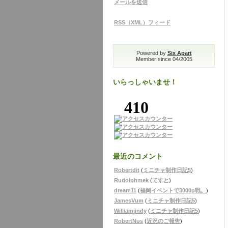
メールを送信
RSS（XML）フィード
Powered by
Six Apart
Member since 04/2005
いらっしゃいませ！
最近のコメント
Robertdit
(
ミニチャ制作日記5
)
Rudolphmek
(
てすと
)
dream11
(
福岡イベントで3000p戦。
)
JamesVum
(
ミニチャ制作日記5
)
Williamjindy
(
ミニチャ制作日記5
)
RobertNus
(
近況のご報告
)