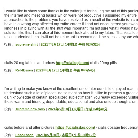
I would like to show some thanks to the writer just for bailing me out of this partic
the internet and meeting basics which were not productive, I assumed my entire li
approaches to the problems you have resolved as a result of the website is a cr
have in a wrong way affected my entire career if I had not encountered your we
kindness in playing with all the stuff was important. I'm not sure what I would ha
solution like this. I can also at this moment look ahead to my future. Thanks a lo
results-oriented help. I will not be reluctant to recommend the sites to anyone wh
投稿：
supreme shirt
|
2021年5月17日 (月曜日) 午前 02時32分
cialis 20 mg tablets and prices
http://rcialisgl.com/
cialis 20mg pills
投稿：
RebfEssen
|
2021年5月17日 (月曜日) 午後 04時54分
I'm writing to make you know of the excellent encounter our child enjoyed read
understand such a lot of pieces, not to mention how it is like to possess a great te
gain knowledge of certain specialized subject matter. You really exceeded visitor
these warm and friendly, dependable, educational and also unique thoughts on t
投稿：
supreme new york
|
2021年5月18日 (火曜日) 午後 04時48分
cialis before and after pictures
https://ucialisdas.com/
- cialis dosage frequency
投稿：
LbsoEssen
|
2021年5月20日 (木曜日) 午前 07時12分