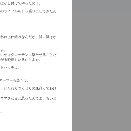
つばかし付けてやったのよ。
郎のライフルを引っ張り出してきたん
かわねぇ仕組みなんだが、背に腹はか
。
りよ。
ちいせぇグレッチンに撃たせることだ
やがる野郎もいるからよぉ。
ルトハッチよ。
アーマーも楽々よ。
ぉ、いたれりつくせりの逸品ってわけ
はウマクねぇと思ったんでよ、ちいと
ぇ。