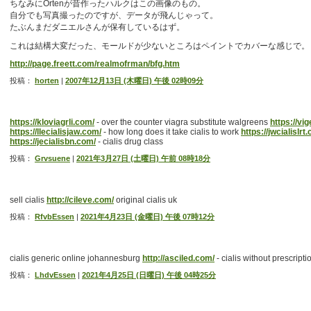
ちなみにOrtenが昔作ったハルクはこの画像のもの。
自分でも写真撮ったのですが、データが飛んじゃって。
たぶんまだダニエルさんが保有しているはず。
これは結構大変だった、モールドが少ないところはペイントでカバーな感じで。
http://page.freett.com/realmofrman/bfg.htm
投稿：
horten
|
2007年12月13日 (木曜日) 午後 02時09分
https://kloviagrli.com/
- over the counter viagra substitute walgreens
https://vi
https://llecialisjaw.com/
- how long does it take cialis to work
https://jwcialislrt
https://jecialisbn.com/
- cialis drug class
投稿：
Grvsuene
|
2021年3月27日 (土曜日) 午前 08時18分
sell cialis
http://cileve.com/
original cialis uk
投稿：
RfvbEssen
|
2021年4月23日 (金曜日) 午後 07時12分
cialis generic online johannesburg
http://asciled.com/
- cialis without prescripti
投稿：
LhdvEssen
|
2021年4月25日 (日曜日) 午後 04時25分