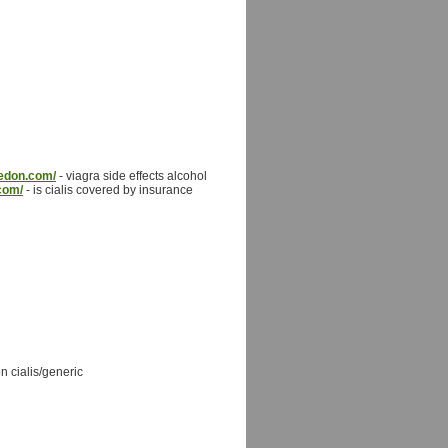
gedon.com/
- viagra side effects alcohol
.com/
- is cialis covered by insurance
on cialis/generic