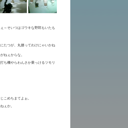
へぇ～そいつはゴウキな野郎もいたも
役にたつが、丸腰ってわけにゃいかね
けがねぇからな。
杭打ち機やらわんさか乗っけるツモリ
とじこめちまてよぉ。
ゃねぇか。