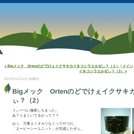
« Bigメック Ortenのどでけぇイクサキカイをコシラエルゼぃ？（１）
|
メイン
イをコシラエルゼぃ？（3） »
2007年12月12日 (水曜日)
Bigメック Ortenのどでけぇイクサ
ぃ？（2）
うぃーつい徹夜しちまった。
あ？うまくいてるかって？？
おぅ、万事上々ヌカリなくってやつだ。
「エーピーシーユニット」が完成したぜぇ。