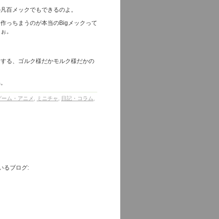
の凡百メックでもできるのよ。
作っちまうのが本当のBigメックって
よぉ。
リする、ゴルク様だかモルク様だかの
弟。
ゲーム・アニメ
,
ミニチャ
,
日記・コラム
,
いるブログ: