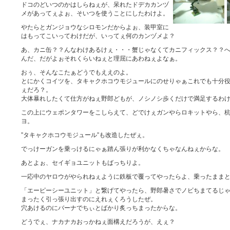
ドコのどいつのかはしらねぇが、呆れたドデカカンヅ
メがあってぇよぉ、そいつを使うことにしたわけよ。
やたらとガンジョウなシロモンだからよぉ、装甲室に
はもってこいってわけだが、いってぇ何のカンヅメよ？
あ、カニ缶？？んなわけあるけぇ・・・蟹じゃなくてカニフィックス？？
んだ、だがよぉそれくらいねぇと理屈にあわねぇよなぁ。
おぅ、そんなこたぁどうでもええのよ。
とにかくコイツを、タキャクホコウモジュールにのせりゃぁこれでも十分
ぇだろ？。
大体暴れしたくて仕方がねぇ野郎どもが、ノシノシ歩くだけで満足するわ
この上にウェポンタワーをこしらえて、どでけぇガンやらロキットやら、
ヨ。
”タキャクホコウモジュール”も改造したぜぇ。
でっけーガンを乗っけるにゃぁ踏ん張りが利かなくちゃなんねぇからな。
あとよぉ、セイギョユニットもばっちりよ。
一応中のヤロウがやられねぇように鉄板で覆ってやったらよ、乗ったまま
「エーピーシーユニット」と繋げてやったら、野郎暑さでノビちまてるじ
まったく引っ張り出すのにえれぇくろうしたぜ。
穴あけるのにバーナでちぃとばかり炙っちまったからな。
どうでぇ、ナカナカおっかねぇ面構えだろうが、えぇ？