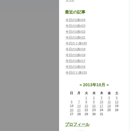
４０K
最近の記事
今日の1体#24
今日の1体#23
今日の1体#22
今日の1体#21
今日の１体#20
今日の1体#19
今日の1体#18
今日の1体#17
今日の1体#16
今日の１体#15
«
»
2013年10月
日
月
火
水
木
金
土
1
2
3
4
5
6
7
8
9
10
11
12
13
14
15
16
17
18
19
20
21
22
23
24
25
26
27
28
29
30
31
プロフィール