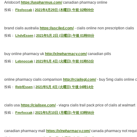
Aristocort
https://uspharmus.com/
canadian pharmacy online
投稿：
Fbsfoccak
|
2021年4月29日 (木曜日) 午前 02時09分
brand cialis australia
https://asciled.com/
- cialis online non prescription cialis
投稿：
LhdvEssen
|
2021年5月 2日 (日曜日) 午後 01時00分
buy online pharmacy uk
http://xlnpharmacy.com/
canadian pills
投稿：
Lebnoccak
|
2021年5月 4日 (火曜日) 午前 01時53分
online pharmacy cialis comparison
http://rcialisgl.com/
- buy 5mg cialis online c
投稿：
RebfEssen
|
2021年5月 4日 (火曜日) 午後 04時14分
cialis usa
https://cialisee.com/
- viagra cialis trail pack price of cialis at walmart
投稿：
Fmrfoccak
|
2021年5月10日 (月曜日) 午前 03時56分
canadian pharmacy mall
https://xlnpharmacy.com/
canada pharmacy not requir