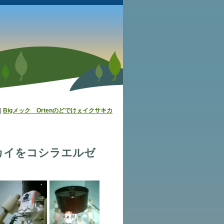
|
Bigメック Ortenのどでけぇイクサキカ
キカイをコシラエルゼ