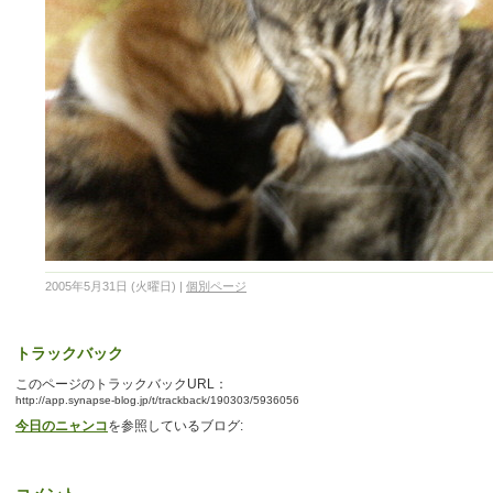
2005年5月31日 (火曜日)
|
個別ページ
トラックバック
このページのトラックバックURL：
http://app.synapse-blog.jp/t/trackback/190303/5936056
今日のニャンコ
を参照しているブログ: