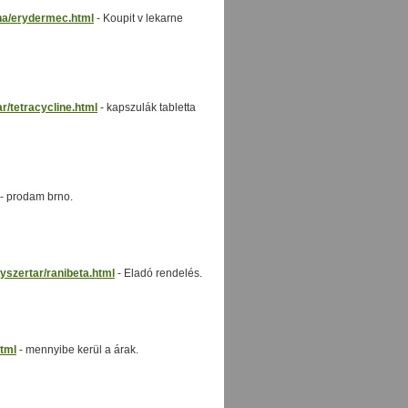
na/erydermec.html
- Koupit v lekarne
/tetracycline.html
- kapszulák tabletta
- prodam brno.
szertar/ranibeta.html
- Eladó rendelés.
html
- mennyibe kerül a árak.