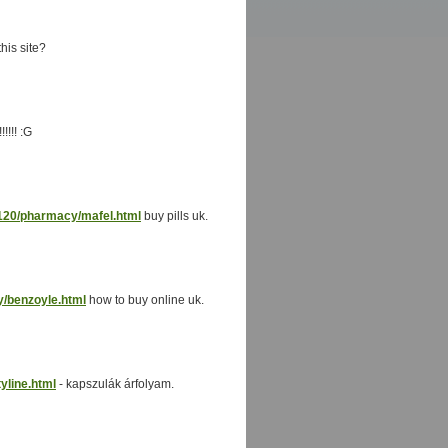
this site?
!!!! :G
_120/pharmacy/mafel.html
buy pills uk.
y/benzoyle.html
how to buy online uk.
yline.html
- kapszulák árfolyam.