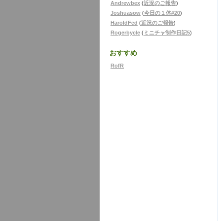
Andrewbex
(
近況のご報告
)
Joshuasow
(
今日の１体#20
)
HaroldFed
(
近況のご報告
)
Rogerbycle
(
ミニチャ制作日記5
)
おすすめ
RofR