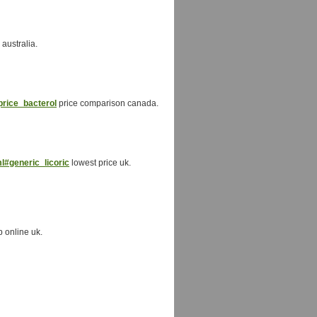
australia.
price_bacterol
price comparison canada.
ml#generic_licoric
lowest price uk.
 online uk.