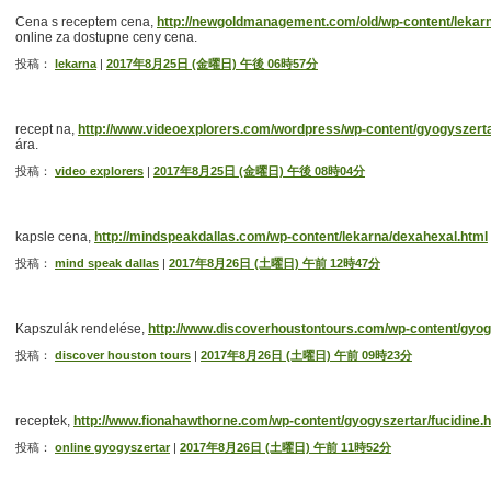
Cena s receptem cena,
http://newgoldmanagement.com/old/wp-content/lekar
online za dostupne ceny cena.
投稿：
lekarna
|
2017年8月25日 (金曜日) 午後 06時57分
recept na,
http://www.videoexplorers.com/wordpress/wp-content/gyogyszertar
ára.
投稿：
video explorers
|
2017年8月25日 (金曜日) 午後 08時04分
kapsle cena,
http://mindspeakdallas.com/wp-content/lekarna/dexahexal.html
投稿：
mind speak dallas
|
2017年8月26日 (土曜日) 午前 12時47分
Kapszulák rendelése,
http://www.discoverhoustontours.com/wp-content/gyogy
投稿：
discover houston tours
|
2017年8月26日 (土曜日) 午前 09時23分
receptek,
http://www.fionahawthorne.com/wp-content/gyogyszertar/fucidine.
投稿：
online gyogyszertar
|
2017年8月26日 (土曜日) 午前 11時52分