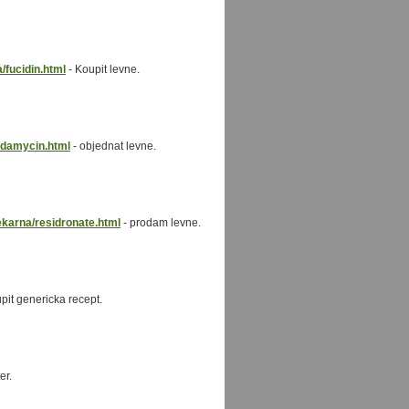
/fucidin.html
- Koupit levne.
ndamycin.html
- objednat levne.
karna/residronate.html
- prodam levne.
pit genericka recept.
er.