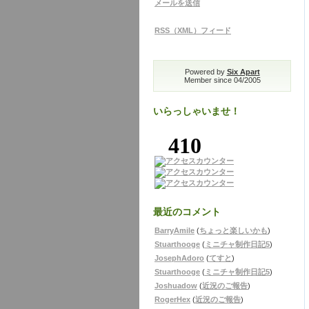
メールを送信
RSS（XML）フィード
Powered by
Six Apart
Member since 04/2005
いらっしゃいませ！
最近のコメント
BarryAmile
(
ちょっと楽しいかも
)
Stuarthooge
(
ミニチャ制作日記5
)
JosephAdoro
(
てすと
)
Stuarthooge
(
ミニチャ制作日記5
)
Joshuadow
(
近況のご報告
)
RogerHex
(
近況のご報告
)