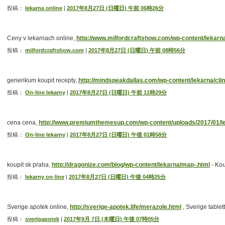
投稿：
lekarna online
|
2017年8月27日 (日曜日) 午前 06時26分
Ceny v lekarnach online,
http://www.milfordcraftshow.com/wp-content/lekarna
投稿：
milfordcraftshow.com
|
2017年8月27日 (日曜日) 午前 08時56分
generikum koupit recepty,
http://mindspeakdallas.com/wp-content/lekarna/cli
投稿：
On-line lekarny
|
2017年8月27日 (日曜日) 午前 11時29分
cena cena,
http://www.premiumthemesup.com/wp-content/uploads/2017/01/le
投稿：
On-line lekarny
|
2017年8月27日 (日曜日) 午後 01時58分
koupit sk praha,
http://dragonize.com/blog/wp-content/lekarna/map-.html
- Kou
投稿：
lekarny on-line
|
2017年8月27日 (日曜日) 午後 04時25分
Sverige apotek online,
http://sverige-apotek.life/merazole.html
, Sverige tablett
投稿：
sverigapotek
|
2017年9月 7日 (木曜日) 午後 07時05分