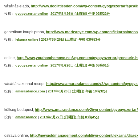
vásárlás eladó,
http://www.doolittlesden.com/wp-content/gyogyszertar/apcali
投稿：
gyogyszertar online
|
2017年8月26日 (土曜日) 午後 02時22分
generikum koupit praha,
http://www.mericanyc.com/wp-content/lekarna/monof
投稿：
lekarna online
|
2017年8月26日 (土曜日) 午後 03時53分
online,
http://www.youthonthemove.net/wp-content/gyogyszertar/proneurin.h
投稿：
gyogyszertar online
|
2017年8月26日 (土曜日) 午後 05時01分
vásárlás azonnal recept,
http://www.amarasdance.com/v2/wp-content/gyogysze
投稿：
amarasdance.com
|
2017年8月26日 (土曜日) 午後 10時32分
költség budapest,
http://www.amarasdance.com/v2/wp-content/gyogyszertar/
投稿：
amarasdance
|
2017年8月27日 (日曜日) 午前 03時45分
ostrava online,
http://newgoldmanagement.com/old/wp-content/lekarna/diarex