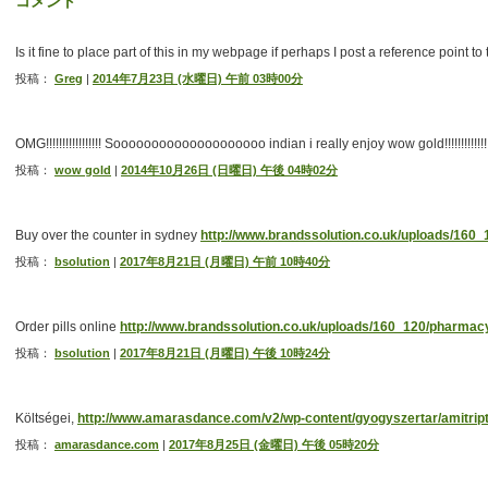
コメント
Is it fine to place part of this in my webpage if perhaps I post a reference point to 
投稿：
Greg
|
2014年7月23日 (水曜日) 午前 03時00分
OMG!!!!!!!!!!!!!!!!! Soooooooooooooooooooo indian i really enjoy wow gold!!!!!!!!!!!!!!!
投稿：
wow gold
|
2014年10月26日 (日曜日) 午後 04時02分
Buy over the counter in sydney
http://www.brandssolution.co.uk/uploads/160
投稿：
bsolution
|
2017年8月21日 (月曜日) 午前 10時40分
Order pills online
http://www.brandssolution.co.uk/uploads/160_120/pharmac
投稿：
bsolution
|
2017年8月21日 (月曜日) 午後 10時24分
Költségei,
http://www.amarasdance.com/v2/wp-content/gyogyszertar/amitript
投稿：
amarasdance.com
|
2017年8月25日 (金曜日) 午後 05時20分