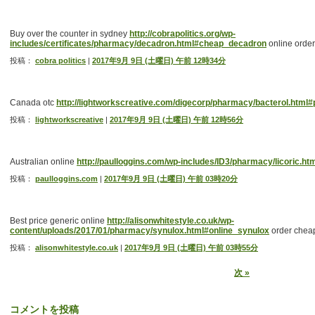
Buy over the counter in sydney
http://cobrapolitics.org/wp-
includes/certificates/pharmacy/decadron.html#cheap_decadron
online order 
投稿：
cobra politics
|
2017年9月 9日 (土曜日) 午前 12時34分
Canada otc
http://lightworkscreative.com/digecorp/pharmacy/bacterol.html#
投稿：
lightworkscreative
|
2017年9月 9日 (土曜日) 午前 12時56分
Australian online
http://paulloggins.com/wp-includes/ID3/pharmacy/licoric.ht
投稿：
paulloggins.com
|
2017年9月 9日 (土曜日) 午前 03時20分
Best price generic online
http://alisonwhitestyle.co.uk/wp-
content/uploads/2017/01/pharmacy/synulox.html#online_synulox
order cheap
投稿：
alisonwhitestyle.co.uk
|
2017年9月 9日 (土曜日) 午前 03時55分
次
»
コメントを投稿