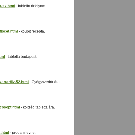
s-sx.html
- tabletta árfolyam.
locet.html
- koupit recepta.
tml
- tabletta budapest.
rtar/liv-52.html
- Gyógyszertár ára.
cosopt.html
- költség tabletta ára.
.html
- prodam levne.