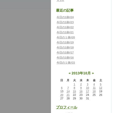
４０K
最近の記事
今日の1体#24
今日の1体#23
今日の1体#22
今日の1体#21
今日の１体#20
今日の1体#19
今日の1体#18
今日の1体#17
今日の1体#16
今日の１体#15
«
»
2013年10月
日
月
火
水
木
金
土
1
2
3
4
5
6
7
8
9
10
11
12
13
14
15
16
17
18
19
20
21
22
23
24
25
26
27
28
29
30
31
プロフィール