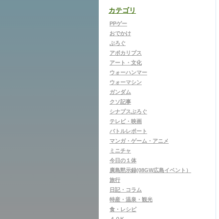
カテゴリ
PPゲー
おでかけ
ぶろぐ
アポカリプス
アート・文化
ウォーハンマー
ウォーマシン
ガンダム
クソ記事
シナプスぶろぐ
テレビ・映画
バトルレポート
マンガ・ゲーム・アニメ
ミニチャ
今日の１体
廣島黙示録(08GW広島イベント）
旅行
日記・コラム
特産・温泉・観光
食・レシピ